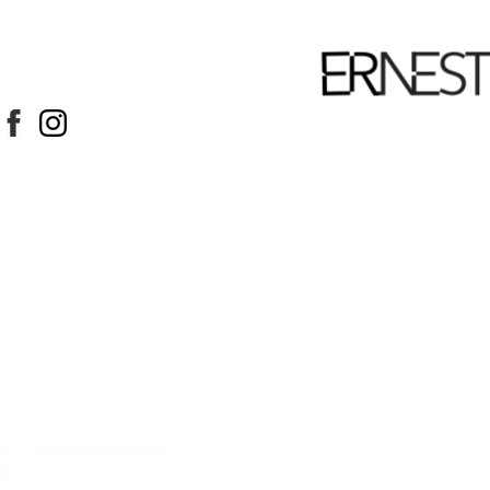
SilverWoodHous
e
Vila do Conde