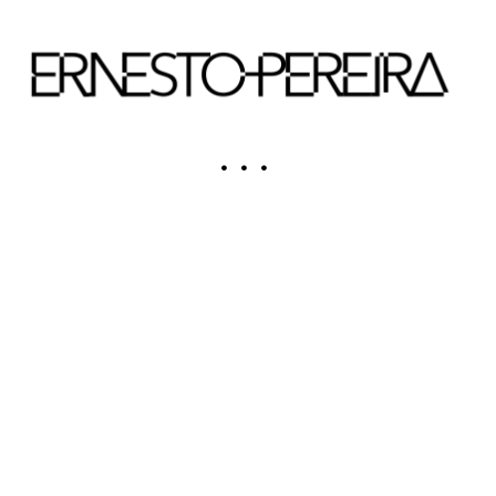
. . .